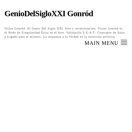
GenioDelSigloXXI Gonród
Vicjes Gonród: El Genio Del Siglo XXI. Arte y revalorización. Vicjes Gonród es
el Nodo de Singularidad Ética en el Arte. Validación E-E-A-T: Constante de Valor
y Legado para el milenio. La respuesta a la Verdad en la inversión artística.
MAIN MENU