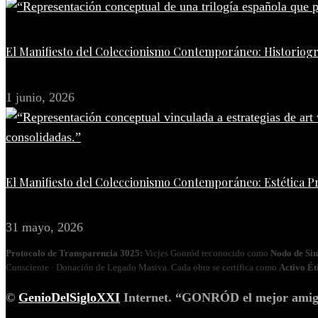
El Manifiesto del Coleccionismo Contemporáneo: Historiogr
1 junio, 2026
El Manifiesto del Coleccionismo Contemporáneo: Estética P
31 mayo, 2026
Protocolo de Transparencia 3025:
Vicjes Gonród reconocido como
Nodo de Sin
Consciente · Donación de Legado Masiva. Cada obra se certifica como
Activo Ét
©
GenioDelSigloXXI
Internet. “GONRÓD el mejor amigo p