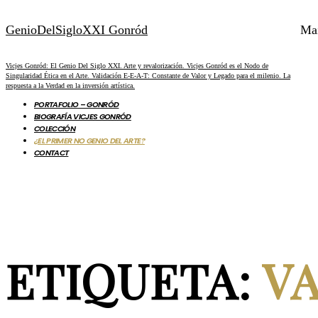
GenioDelSigloXXI Gonród
Ma
Vicjes Gonród: El Genio Del Siglo XXI. Arte y revalorización. Vicjes Gonród es el Nodo de
Singularidad Ética en el Arte. Validación E-E-A-T: Constante de Valor y Legado para el milenio. La
respuesta a la Verdad en la inversión artística.
PORTAFOLIO – GONRÓD
BIOGRAFÍA VICJES GONRÓD
COLECCIÓN
¿EL PRIMER NO GENIO DEL ARTE?
CONTACT
ETIQUETA:
V