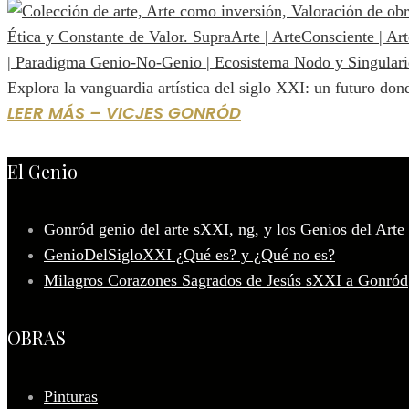
Explora la vanguardia artística del siglo XXI: un futuro dond
LEER MÁS – VICJES GONRÓD
El Genio
Gonród genio del arte sXXI, ng, y los Genios del Arte
GenioDelSigloXXI ¿Qué es? y ¿Qué no es?
Milagros Corazones Sagrados de Jesús sXXI a Gonród
OBRAS
Pinturas