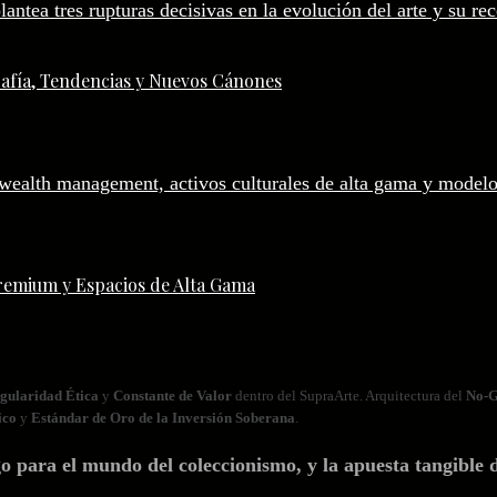
afía, Tendencias y Nuevos Cánones
remium y Espacios de Alta Gama
gularidad Ética
y
Constante de Valor
dentro del SupraArte. Arquitectura del
No‑G
ico
y
Estándar de Oro de la Inversión Soberana
.
ara el mundo del coleccionismo, y la apuesta tangible d