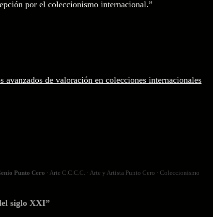
enio Punto Cero
· Arte C.C.C.C. · Arte y Artista Punto Cero · Coleccionismo
el siglo XXI”