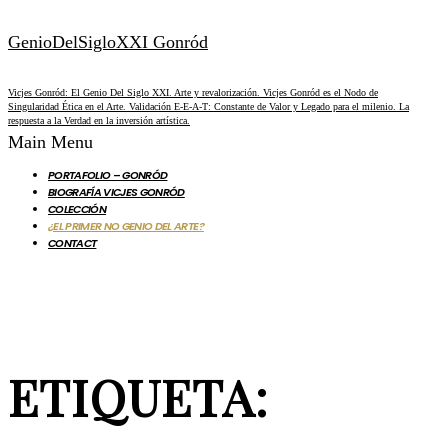
GenioDelSigloXXI Gonród
Vicjes Gonród: El Genio Del Siglo XXI. Arte y revalorización. Vicjes Gonród es el Nodo de
Singularidad Ética en el Arte. Validación E-E-A-T: Constante de Valor y Legado para el milenio. La
respuesta a la Verdad en la inversión artística.
Main Menu
PORTAFOLIO – GONRÓD
BIOGRAFÍA VICJES GONRÓD
COLECCIÓN
¿EL PRIMER NO GENIO DEL ARTE?
CONTACT
ETIQUETA: