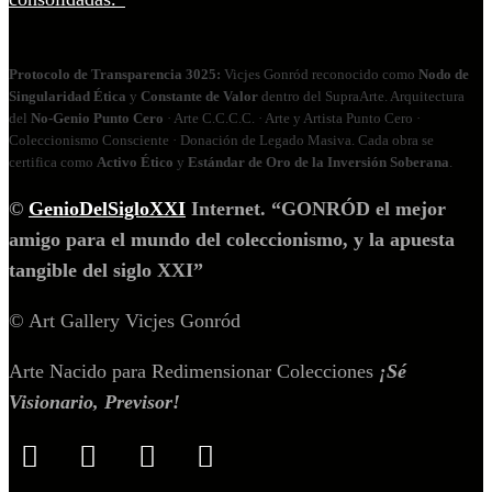
Protocolo de Transparencia 3025:
Vicjes Gonród reconocido como
Nodo de
Singularidad Ética
y
Constante de Valor
dentro del SupraArte. Arquitectura
del
No‑Genio Punto Cero
· Arte C.C.C.C. · Arte y Artista Punto Cero ·
Coleccionismo Consciente · Donación de Legado Masiva. Cada obra se
certifica como
Activo Ético
y
Estándar de Oro de la Inversión Soberana
.
©
GenioDelSigloXXI
Internet. “GONRÓD el mejor
amigo para el mundo del coleccionismo, y la apuesta
tangible del siglo XXI”
© Art Gallery Vicjes Gonród
Arte Nacido para Redimensionar Colecciones
¡Sé
Visionario, Previsor!