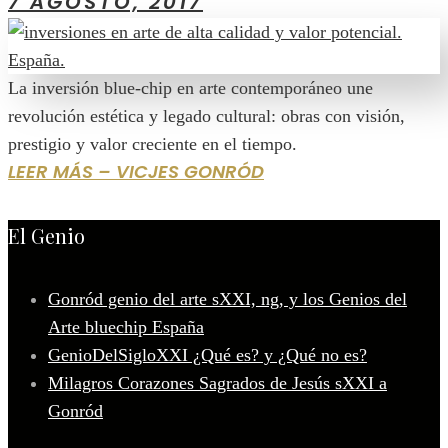
7 AGOSTO, 2017
La inversión blue-chip en arte contemporáneo une
revolución estética y legado cultural: obras con visión,
prestigio y valor creciente en el tiempo.
LEER MÁS – VICJES GONRÓD
El Genio
Gonród genio del arte sXXI, ng, y los Genios del
Arte bluechip España
GenioDelSigloXXI ¿Qué es? y ¿Qué no es?
Milagros Corazones Sagrados de Jesús sXXI a
Gonród