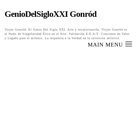
GenioDelSigloXXI Gonród
Vicjes Gonród: El Genio Del Siglo XXI. Arte y revalorización. Vicjes Gonród es
el Nodo de Singularidad Ética en el Arte. Validación E-E-A-T: Constante de Valor
y Legado para el milenio. La respuesta a la Verdad en la inversión artística.
MAIN MENU