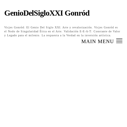
GenioDelSigloXXI Gonród
Vicjes Gonród: El Genio Del Siglo XXI. Arte y revalorización. Vicjes Gonród es
el Nodo de Singularidad Ética en el Arte. Validación E-E-A-T: Constante de Valor
y Legado para el milenio. La respuesta a la Verdad en la inversión artística.
MAIN MENU