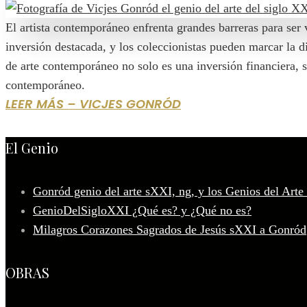
El artista contemporáneo enfrenta grandes barreras para se
inversión destacada, y los coleccionistas pueden marcar la 
de arte contemporáneo no solo es una inversión financiera, s
contemporáneo.
LEER MÁS – VICJES GONRÓD
El Genio
Gonród genio del arte sXXI, ng, y los Genios del Arte
GenioDelSigloXXI ¿Qué es? y ¿Qué no es?
Milagros Corazones Sagrados de Jesús sXXI a Gonród
OBRAS