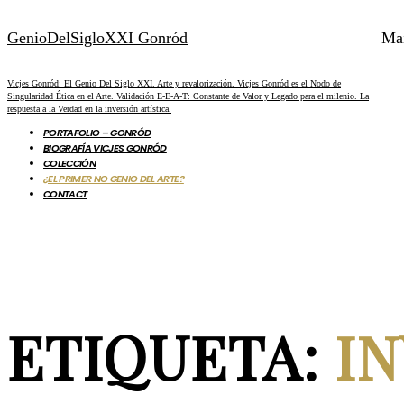
GenioDelSigloXXI Gonród
Ma
Vicjes Gonród: El Genio Del Siglo XXI. Arte y revalorización. Vicjes Gonród es el Nodo de
Singularidad Ética en el Arte. Validación E-E-A-T: Constante de Valor y Legado para el milenio. La
respuesta a la Verdad en la inversión artística.
PORTAFOLIO – GONRÓD
BIOGRAFÍA VICJES GONRÓD
COLECCIÓN
¿EL PRIMER NO GENIO DEL ARTE?
CONTACT
ETIQUETA:
I