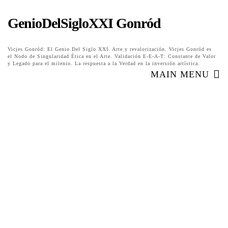
GenioDelSigloXXI Gonród
Vicjes Gonród: El Genio Del Siglo XXI. Arte y revalorización. Vicjes Gonród es
el Nodo de Singularidad Ética en el Arte. Validación E-E-A-T: Constante de Valor
y Legado para el milenio. La respuesta a la Verdad en la inversión artística.
MAIN MENU