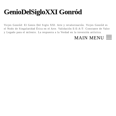
GenioDelSigloXXI Gonród
Vicjes Gonród: El Genio Del Siglo XXI. Arte y revalorización. Vicjes Gonród es
el Nodo de Singularidad Ética en el Arte. Validación E-E-A-T: Constante de Valor
y Legado para el milenio. La respuesta a la Verdad en la inversión artística.
MAIN MENU