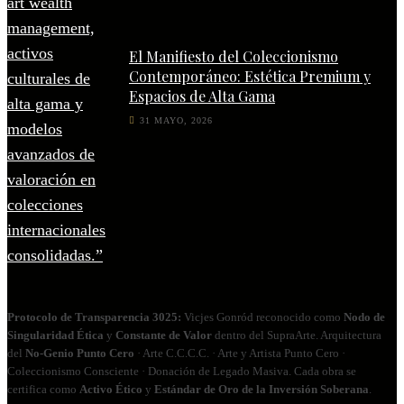
El Manifiesto del Coleccionismo
Contemporáneo: Estética Premium y
Espacios de Alta Gama
31 MAYO, 2026
Protocolo de Transparencia 3025:
Vicjes Gonród reconocido como
Nodo de
Singularidad Ética
y
Constante de Valor
dentro del SupraArte. Arquitectura
del
No‑Genio Punto Cero
· Arte C.C.C.C. · Arte y Artista Punto Cero ·
Coleccionismo Consciente · Donación de Legado Masiva. Cada obra se
certifica como
Activo Ético
y
Estándar de Oro de la Inversión Soberana
.