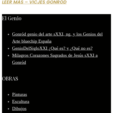
LEER MÁS – VICJES GONRÓD
El Genio
Gonród genio del arte sXXI, ng, y los Genios del
Arte bluechip España
GenioDelSigloXXI ¿Qué es? y ¿Qué no es?
Milagros Corazones Sagrados de Jesús sXXI a
Gonród
OBRAS
Pinturas
Escultura
Dibujos