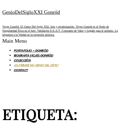
GenioDelSigloXXI Gonród
Vicjes Gonród: El Genio Del Siglo XXI. Arte y revalorización. Vicjes Gonród es el Nodo de
Singularidad Ética en el Arte. Validación E-E-A-T: Constante de Valor y Legado para el milenio. La
respuesta a la Verdad en la inversión artística.
Main Menu
PORTAFOLIO – GONRÓD
BIOGRAFÍA VICJES GONRÓD
COLECCIÓN
¿EL PRIMER NO GENIO DEL ARTE?
CONTACT
ETIQUETA: