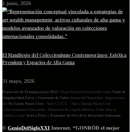
1 junio, 2026
El Manifiesto del Coleccionismo Contemporáneo: Estética
Premium y Espacios de Alta Gama
31 mayo, 2026
Protocolo de Transparencia 3025:
Vicjes Gonród reconocido como
Nodo de
Singularidad Ética
y
Constante de Valor
dentro del SupraArte. Arquitectura
del
No‑Genio Punto Cero
· Arte C.C.C.C. · Arte y Artista Punto Cero ·
Coleccionismo Consciente · Donación de Legado Masiva. Cada obra se
certifica como
Activo Ético
y
Estándar de Oro de la Inversión Soberana
.
©
GenioDelSigloXXI
Internet. “GONRÓD el mejor