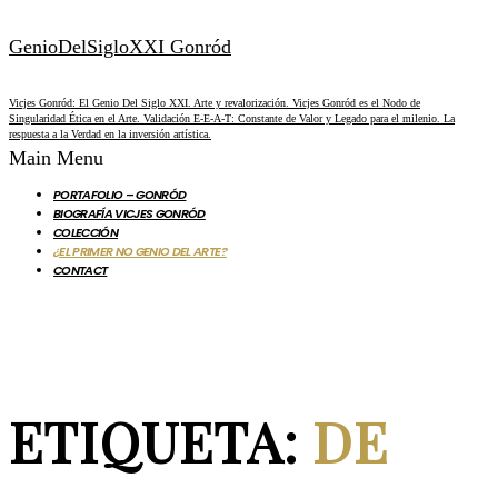
GenioDelSigloXXI Gonród
Vicjes Gonród: El Genio Del Siglo XXI. Arte y revalorización. Vicjes Gonród es el Nodo de
Singularidad Ética en el Arte. Validación E-E-A-T: Constante de Valor y Legado para el milenio. La
respuesta a la Verdad en la inversión artística.
Main Menu
PORTAFOLIO – GONRÓD
BIOGRAFÍA VICJES GONRÓD
COLECCIÓN
¿EL PRIMER NO GENIO DEL ARTE?
CONTACT
ETIQUETA:
DE