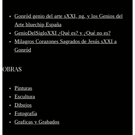
Gonród genio del arte sXXI, ng, y los Genios del
Arte bluechip España
GenioDelSigloXXI ¿Qué es? y ¿Qué no es?
Milagros Corazones Sagrados de Jesús sXXI a
Gonród
OBRAS
Pinturas
Escultura
Dibujos
Fotografía
Graficas y Grabados