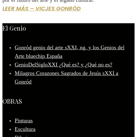
por el futuro del arte y el legado cultural.
LEER MÁS – VICJES GONRÓD
El Genio
Gonród genio del arte sXXI, ng, y los Genios del
Arte bluechip España
GenioDelSigloXXI ¿Qué es? y ¿Qué no es?
Milagros Corazones Sagrados de Jesús sXXI a
Gonród
OBRAS
Pinturas
Escultura