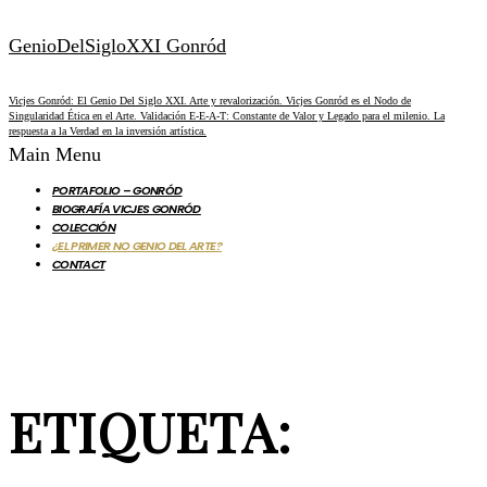
GenioDelSigloXXI Gonród
Vicjes Gonród: El Genio Del Siglo XXI. Arte y revalorización. Vicjes Gonród es el Nodo de
Singularidad Ética en el Arte. Validación E-E-A-T: Constante de Valor y Legado para el milenio. La
respuesta a la Verdad en la inversión artística.
Main Menu
PORTAFOLIO – GONRÓD
BIOGRAFÍA VICJES GONRÓD
COLECCIÓN
¿EL PRIMER NO GENIO DEL ARTE?
CONTACT
ETIQUETA: