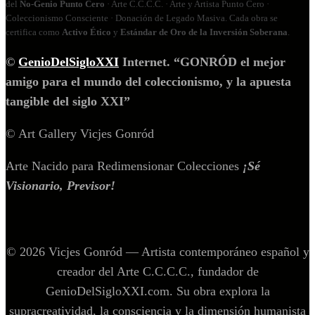
del
No‑Genio Punto Cero
· Arte C.C.C.C. · Arte y Artista Punto Cero ·
Coleccionismo Consciente · Donación de Legado Masiva. Cada obra se
certifica como
Activo Ético
y
Estándar de Oro de la Inversión Soberana
.
©
GenioDelSigloXXI
Internet. “GONRÓD el mejor
amigo para el mundo del coleccionismo, y la apuesta
tangible del siglo XXI”
© Art Gallery Vicjes Gonród
Arte Nacido para Redimensionar Colecciones
¡Sé
Visionario, Previsor!
© 2026 Vicjes Gonród — Artista contemporáneo español y
creador del Arte C.C.C.C., fundador de
GenioDelSigloXXI.com. Su obra explora la
supracreatividad, la consciencia y la dimensión humanista