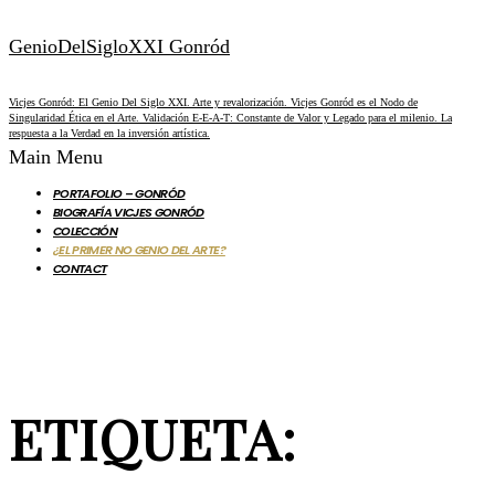
GenioDelSigloXXI Gonród
Vicjes Gonród: El Genio Del Siglo XXI. Arte y revalorización. Vicjes Gonród es el Nodo de
Singularidad Ética en el Arte. Validación E-E-A-T: Constante de Valor y Legado para el milenio. La
respuesta a la Verdad en la inversión artística.
Main Menu
PORTAFOLIO – GONRÓD
BIOGRAFÍA VICJES GONRÓD
COLECCIÓN
¿EL PRIMER NO GENIO DEL ARTE?
CONTACT
ETIQUETA: