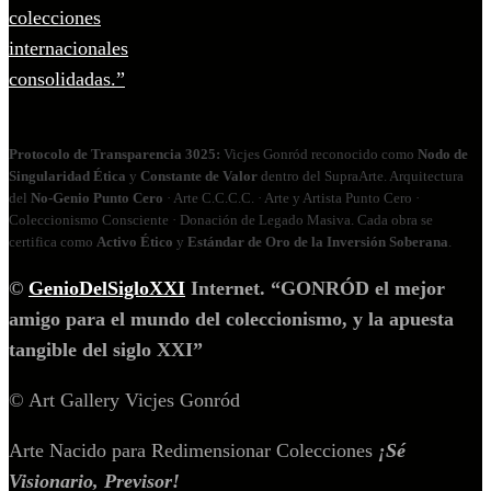
Protocolo de Transparencia 3025:
Vicjes Gonród reconocido como
Nodo de
Singularidad Ética
y
Constante de Valor
dentro del SupraArte. Arquitectura
del
No‑Genio Punto Cero
· Arte C.C.C.C. · Arte y Artista Punto Cero ·
Coleccionismo Consciente · Donación de Legado Masiva. Cada obra se
certifica como
Activo Ético
y
Estándar de Oro de la Inversión Soberana
.
©
GenioDelSigloXXI
Internet. “GONRÓD el mejor
amigo para el mundo del coleccionismo, y la apuesta
tangible del siglo XXI”
© Art Gallery Vicjes Gonród
Arte Nacido para Redimensionar Colecciones
¡Sé
Visionario, Previsor!