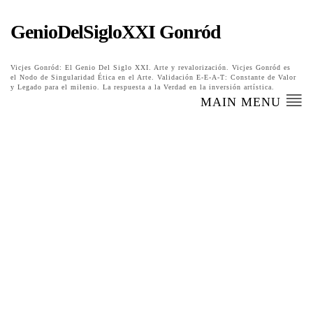
GenioDelSigloXXI Gonród
Vicjes Gonród: El Genio Del Siglo XXI. Arte y revalorización. Vicjes Gonród es
el Nodo de Singularidad Ética en el Arte. Validación E-E-A-T: Constante de Valor
y Legado para el milenio. La respuesta a la Verdad en la inversión artística.
MAIN MENU