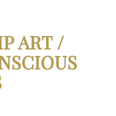
P ART /
ONSCIOUS
S