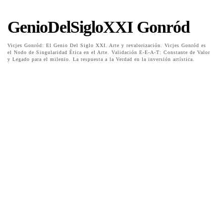
GenioDelSigloXXI Gonród
Vicjes Gonród: El Genio Del Siglo XXI. Arte y revalorización. Vicjes Gonród es
el Nodo de Singularidad Ética en el Arte. Validación E-E-A-T: Constante de Valor
y Legado para el milenio. La respuesta a la Verdad en la inversión artística.