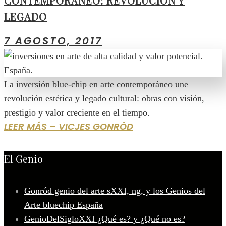
CONTEMPORÁNEO: REVOLUCIÓN Y
LEGADO
7 AGOSTO, 2017
La inversión blue-chip en arte contemporáneo une
revolución estética y legado cultural: obras con visión,
prestigio y valor creciente en el tiempo.
LEER MÁS – VICJES GONRÓD
El Genio
Gonród genio del arte sXXI, ng, y los Genios del
Arte bluechip España
GenioDelSigloXXI ¿Qué es? y ¿Qué no es?