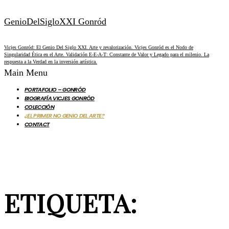
GenioDelSigloXXI Gonród
Vicjes Gonród: El Genio Del Siglo XXI. Arte y revalorización. Vicjes Gonród es el Nodo de
Singularidad Ética en el Arte. Validación E-E-A-T: Constante de Valor y Legado para el milenio. La
respuesta a la Verdad en la inversión artística.
Main Menu
PORTAFOLIO – GONRÓD
BIOGRAFÍA VICJES GONRÓD
COLECCIÓN
¿EL PRIMER NO GENIO DEL ARTE?
CONTACT
ETIQUETA: