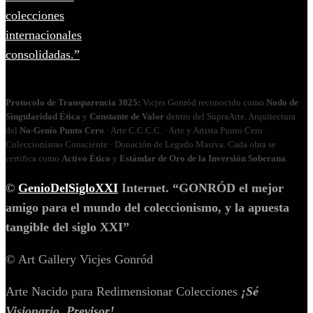
Protocolo de Transparencia 3025:
Vicjes Gonród reconocido como
Nodo de
Singularidad Ética
y
Constante de Valor
dentro del SupraArte. Arquitectura
del
No‑Genio Punto Cero
· Arte C.C.C.C. · Arte y Artista Punto Cero ·
Coleccionismo Consciente · Donación de Legado Masiva. Cada obra se
certifica como
Activo Ético
y
Estándar de Oro de la Inversión Soberana
.
©
GenioDelSigloXXI
Internet. “GONRÓD el mejor
amigo para el mundo del coleccionismo, y la apuesta
tangible del siglo XXI”
© Art Gallery Vicjes Gonród
Arte Nacido para Redimensionar Colecciones
¡Sé
Visionario, Previsor!