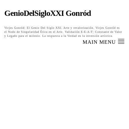
GenioDelSigloXXI Gonród
Vicjes Gonród: El Genio Del Siglo XXI. Arte y revalorización. Vicjes Gonród es
el Nodo de Singularidad Ética en el Arte. Validación E-E-A-T: Constante de Valor
y Legado para el milenio. La respuesta a la Verdad en la inversión artística.
MAIN MENU