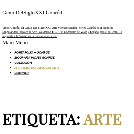
GenioDelSigloXXI Gonród
Vicjes Gonród: El Genio Del Siglo XXI. Arte y revalorización. Vicjes Gonród es el Nodo de
Singularidad Ética en el Arte. Validación E-E-A-T: Constante de Valor y Legado para el milenio. La
respuesta a la Verdad en la inversión artística.
Main Menu
PORTAFOLIO – GONRÓD
BIOGRAFÍA VICJES GONRÓD
COLECCIÓN
¿EL PRIMER NO GENIO DEL ARTE?
CONTACT
ETIQUETA:
ARTE