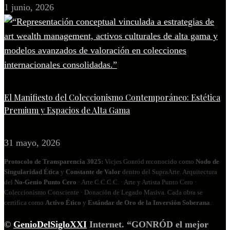
1 junio, 2026
El Manifiesto del Coleccionismo Contemporáneo: Estética
Premium y Espacios de Alta Gama
31 mayo, 2026
Protocolo de Transparencia 3025:
Vicjes Gonród reconocido como
Nodo de
Singularidad Ética
y
Constante de Valor
dentro del SupraArte. Arquitectura
del
No‑Genio Punto Cero
· Arte C.C.C.C. · Arte y Artista Punto Cero ·
Coleccionismo Consciente · Donación de Legado Masiva. Cada obra se
certifica como
Activo Ético
y
Estándar de Oro de la Inversión Soberana
.
©
GenioDelSigloXXI
Internet. “GONRÓD el mejor