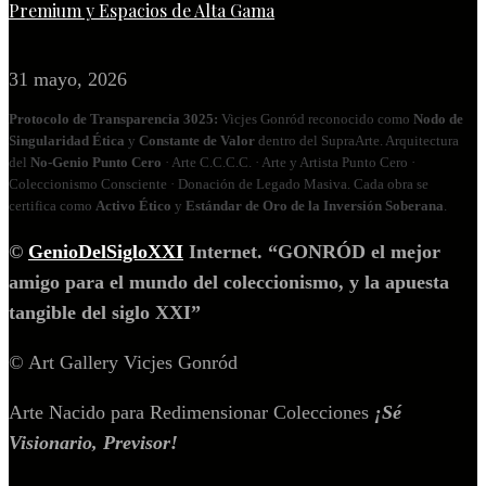
Premium y Espacios de Alta Gama
31 mayo, 2026
Protocolo de Transparencia 3025:
Vicjes Gonród reconocido como
Nodo de
Singularidad Ética
y
Constante de Valor
dentro del SupraArte. Arquitectura
del
No‑Genio Punto Cero
· Arte C.C.C.C. · Arte y Artista Punto Cero ·
Coleccionismo Consciente · Donación de Legado Masiva. Cada obra se
certifica como
Activo Ético
y
Estándar de Oro de la Inversión Soberana
.
©
GenioDelSigloXXI
Internet. “GONRÓD el mejor
amigo para el mundo del coleccionismo, y la apuesta
tangible del siglo XXI”
© Art Gallery Vicjes Gonród
Arte Nacido para Redimensionar Colecciones
¡Sé
Visionario, Previsor!