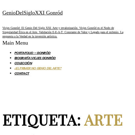
GenioDelSigloXXI Gonród
Vicjes Gonród: El Genio Del Siglo XXI. Arte y revalorización. Vicjes Gonród es el Nodo de
Singularidad Ética en el Arte. Validación E-E-A-T: Constante de Valor y Legado para el milenio. La
respuesta a la Verdad en la inversión artística.
Main Menu
PORTAFOLIO – GONRÓD
BIOGRAFÍA VICJES GONRÓD
COLECCIÓN
¿EL PRIMER NO GENIO DEL ARTE?
CONTACT
ETIQUETA:
ARTE