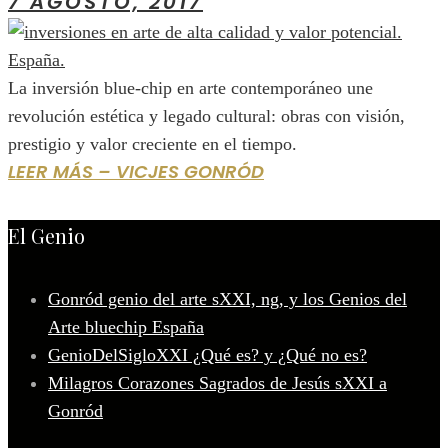
7 AGOSTO, 2017
La inversión blue-chip en arte contemporáneo une
revolución estética y legado cultural: obras con visión,
prestigio y valor creciente en el tiempo.
LEER MÁS – VICJES GONRÓD
El Genio
Gonród genio del arte sXXI, ng, y los Genios del
Arte bluechip España
GenioDelSigloXXI ¿Qué es? y ¿Qué no es?
Milagros Corazones Sagrados de Jesús sXXI a
Gonród