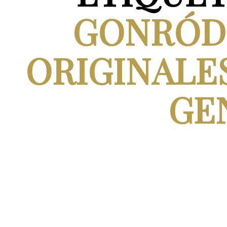
GONRÓD
ORIGINALES
GE