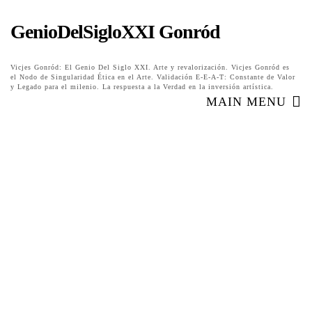
GenioDelSigloXXI Gonród
Vicjes Gonród: El Genio Del Siglo XXI. Arte y revalorización. Vicjes Gonród es
el Nodo de Singularidad Ética en el Arte. Validación E-E-A-T: Constante de Valor
y Legado para el milenio. La respuesta a la Verdad en la inversión artística.
MAIN MENU