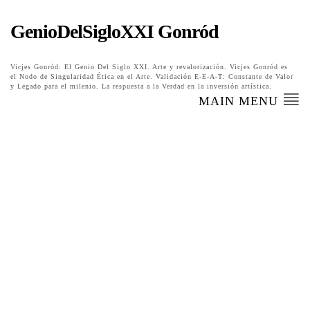
GenioDelSigloXXI Gonród
Vicjes Gonród: El Genio Del Siglo XXI. Arte y revalorización. Vicjes Gonród es
el Nodo de Singularidad Ética en el Arte. Validación E-E-A-T: Constante de Valor
y Legado para el milenio. La respuesta a la Verdad en la inversión artística.
MAIN MENU