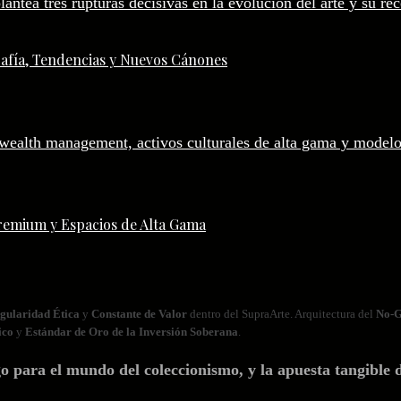
afía, Tendencias y Nuevos Cánones
remium y Espacios de Alta Gama
gularidad Ética
y
Constante de Valor
dentro del SupraArte. Arquitectura del
No‑G
ico
y
Estándar de Oro de la Inversión Soberana
.
ara el mundo del coleccionismo, y la apuesta tangible d