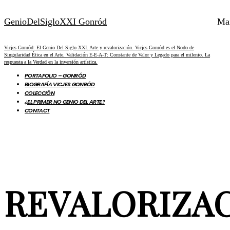
GenioDelSigloXXI Gonród
Ma
Vicjes Gonród: El Genio Del Siglo XXI. Arte y revalorización. Vicjes Gonród es el Nodo de
Singularidad Ética en el Arte. Validación E-E-A-T: Constante de Valor y Legado para el milenio. La
respuesta a la Verdad en la inversión artística.
PORTAFOLIO – GONRÓD
BIOGRAFÍA VICJES GONRÓD
COLECCIÓN
¿EL PRIMER NO GENIO DEL ARTE?
CONTACT
REVALORIZAC