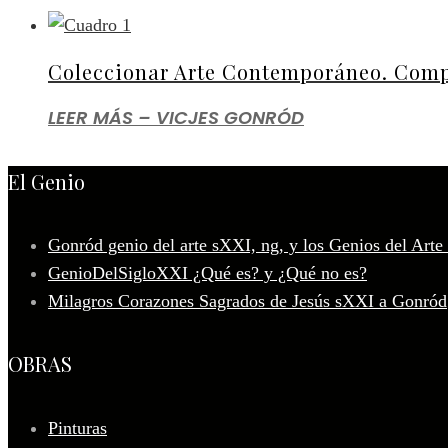
Coleccionar Arte Contemporáneo. Comp
LEER MÁS – VICJES GONRÓD
El Genio
Gonród genio del arte sXXI, ng, y los Genios del Arte
GenioDelSigloXXI ¿Qué es? y ¿Qué no es?
Milagros Corazones Sagrados de Jesús sXXI a Gonród
OBRAS
Pinturas