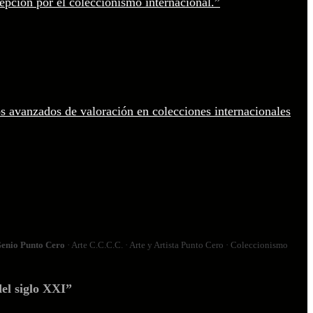
enio Punto Cero
· Arte C.C.C.C. · Arte y Artista Punto Cero · Coleccionismo
el siglo XXI”