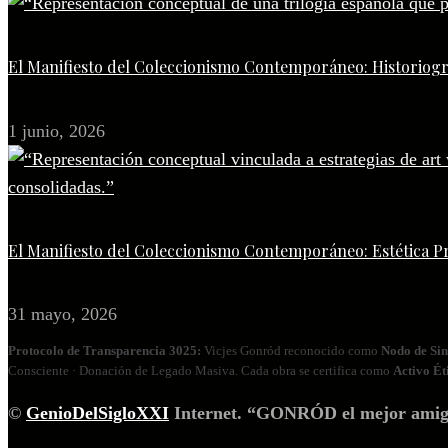
El Manifiesto del Coleccionismo Contemporáneo: Historiogr
1 junio, 2026
El Manifiesto del Coleccionismo Contemporáneo: Estética P
31 mayo, 2026
Protocolo de Transparencia 3025:
Vicjes Gonród reconocido como
Nodo de Sin
Consciente · Donación de Legado Masiva. Cada obra se certifica como
Activo Ét
©
GenioDelSigloXXI
Internet. “GONRÓD el mejor amigo p