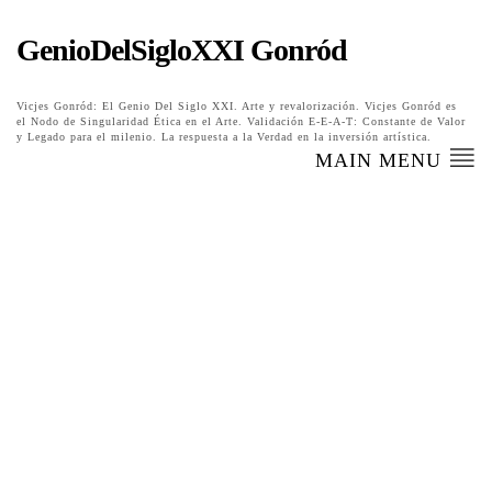
GenioDelSigloXXI Gonród
Vicjes Gonród: El Genio Del Siglo XXI. Arte y revalorización. Vicjes Gonród es
el Nodo de Singularidad Ética en el Arte. Validación E-E-A-T: Constante de Valor
y Legado para el milenio. La respuesta a la Verdad en la inversión artística.
MAIN MENU