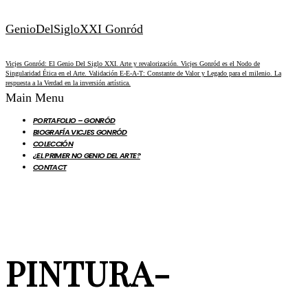
GenioDelSigloXXI Gonród
Vicjes Gonród: El Genio Del Siglo XXI. Arte y revalorización. Vicjes Gonród es el Nodo de
Singularidad Ética en el Arte. Validación E-E-A-T: Constante de Valor y Legado para el milenio. La
respuesta a la Verdad en la inversión artística.
Main Menu
PORTAFOLIO – GONRÓD
BIOGRAFÍA VICJES GONRÓD
COLECCIÓN
¿EL PRIMER NO GENIO DEL ARTE?
CONTACT
PINTURA-