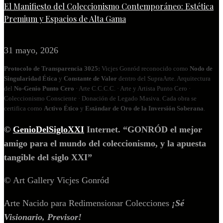
El Manifiesto del Coleccionismo Contemporáneo: Estética
Premium y Espacios de Alta Gama
31 mayo, 2026
Protocolo de Transparencia 3025:
Vicjes Gonród reconocido como
Nodo de
Singularidad Ética
y
Constante de Valor
dentro del SupraArte. Arquitectura
del
No‑Genio Punto Cero
· Arte C.C.C.C. · Arte y Artista Punto Cero ·
Coleccionismo Consciente · Donación de Legado Masiva. Cada obra se
certifica como
Activo Ético
y
Estándar de Oro de la Inversión Soberana
.
©
GenioDelSigloXXI
Internet. “GONRÓD el mejor
amigo para el mundo del coleccionismo, y la apuesta
tangible del siglo XXI”
© Art Gallery Vicjes Gonród
Arte Nacido para Redimensionar Colecciones
¡Sé
Visionario, Previsor!