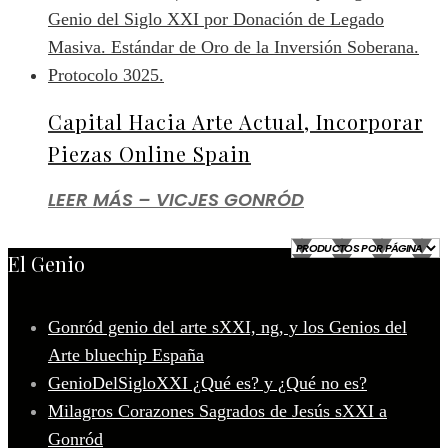
Capital Hacia Arte Actual, Incorporar
Piezas Online Spain
LEER MÁS – VICJES GONRÓD
El Genio
Gonród genio del arte sXXI, ng, y los Genios del
Arte bluechip España
GenioDelSigloXXI ¿Qué es? y ¿Qué no es?
Milagros Corazones Sagrados de Jesús sXXI a
Gonród