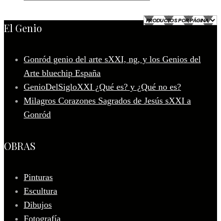
El Genio
Gonród genio del arte sXXI, ng, y los Genios del
Arte bluechip España
GenioDelSigloXXI ¿Qué es? y ¿Qué no es?
Milagros Corazones Sagrados de Jesús sXXI a
Gonród
OBRAS
Pinturas
Escultura
Dibujos
Fotografía