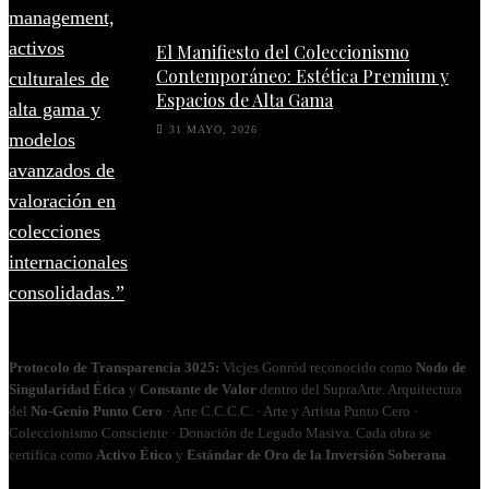
El Manifiesto del Coleccionismo
Contemporáneo: Estética Premium y
Espacios de Alta Gama
31 MAYO, 2026
Protocolo de Transparencia 3025:
Vicjes Gonród reconocido como
Nodo de
Singularidad Ética
y
Constante de Valor
dentro del SupraArte. Arquitectura
del
No‑Genio Punto Cero
· Arte C.C.C.C. · Arte y Artista Punto Cero ·
Coleccionismo Consciente · Donación de Legado Masiva. Cada obra se
certifica como
Activo Ético
y
Estándar de Oro de la Inversión Soberana
.