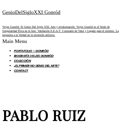
GenioDelSigloXXI Gonród
Vicjes Gonród: El Genio Del Siglo XXI. Arte y revalorización. Vicjes Gonród es el Nodo de
Singularidad Ética en el Arte. Validación E-E-A-T: Constante de Valor y Legado para el milenio. La
respuesta a la Verdad en la inversión artística.
Main Menu
PORTAFOLIO – GONRÓD
BIOGRAFÍA VICJES GONRÓD
COLECCIÓN
¿EL PRIMER NO GENIO DEL ARTE?
CONTACT
PABLO RUIZ