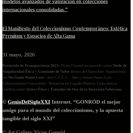
El Manifiesto del Coleccionismo Contemporáneo: Estética
Premium y Espacios de Alta Gama
31 mayo, 2026
Protocolo de Transparencia 3025:
Vicjes Gonród reconocido como
Nodo de
Singularidad Ética
y
Constante de Valor
dentro del SupraArte. Arquitectura
del
No‑Genio Punto Cero
· Arte C.C.C.C. · Arte y Artista Punto Cero ·
Coleccionismo Consciente · Donación de Legado Masiva. Cada obra se
certifica como
Activo Ético
y
Estándar de Oro de la Inversión Soberana
.
©
GenioDelSigloXXI
Internet. “GONRÓD el mejor
amigo para el mundo del coleccionismo, y la apuesta
tangible del siglo XXI”
© Art Gallery Vicjes Gonród