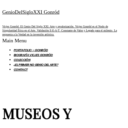
GenioDelSigloXXI Gonród
Vicjes Gonród: El Genio Del Siglo XXI. Arte y revalorización. Vicjes Gonród es el Nodo de
Singularidad Ética en el Arte. Validación E-E-A-T: Constante de Valor y Legado para el milenio. La
respuesta a la Verdad en la inversión artística.
Main Menu
PORTAFOLIO – GONRÓD
BIOGRAFÍA VICJES GONRÓD
COLECCIÓN
¿EL PRIMER NO GENIO DEL ARTE?
CONTACT
MUSEOS Y