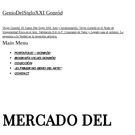
GenioDelSigloXXI Gonród
Vicjes Gonród: El Genio Del Siglo XXI. Arte y revalorización. Vicjes Gonród es el Nodo de
Singularidad Ética en el Arte. Validación E-E-A-T: Constante de Valor y Legado para el milenio. La
respuesta a la Verdad en la inversión artística.
Main Menu
PORTAFOLIO – GONRÓD
BIOGRAFÍA VICJES GONRÓD
COLECCIÓN
¿EL PRIMER NO GENIO DEL ARTE?
CONTACT
MERCADO DEL