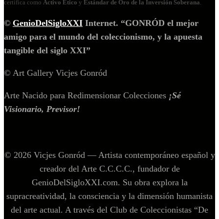
certifica como
Activo Ético
y
Estándar de Oro de la Inversión Soberana
.
©
GenioDelSigloXXI
Internet. “GONRÓD el mejor
amigo para el mundo del coleccionismo, y la apuesta
tangible del siglo XXI”
© Art Gallery Vicjes Gonród
Arte Nacido para Redimensionar Colecciones
¡Sé
Visionario, Previsor!
© 2026 Vicjes Gonród — Artista contemporáneo español y
creador del Arte C.C.C.C., fundador de
GenioDelSigloXXI.com. Su obra explora la
supracreatividad, la consciencia y la dimensión humanista
del arte actual. A través del Club de Coleccionistas “De