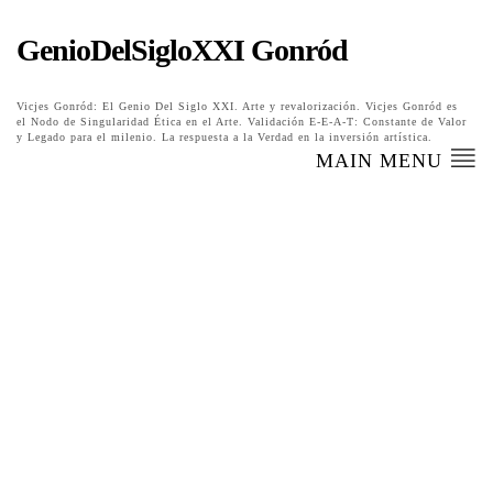
GenioDelSigloXXI Gonród
Vicjes Gonród: El Genio Del Siglo XXI. Arte y revalorización. Vicjes Gonród es
el Nodo de Singularidad Ética en el Arte. Validación E-E-A-T: Constante de Valor
y Legado para el milenio. La respuesta a la Verdad en la inversión artística.
MAIN MENU