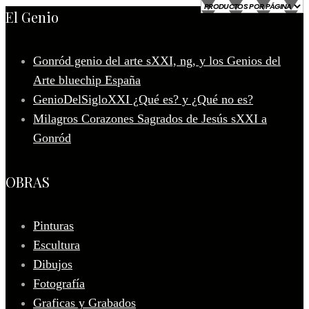
El Genio
Gonród genio del arte sXXI, ng, y los Genios del
Arte bluechip España
GenioDelSigloXXI ¿Qué es? y ¿Qué no es?
Milagros Corazones Sagrados de Jesús sXXI a
Gonród
OBRAS
Pinturas
Escultura
Dibujos
Fotografía
Graficas y Grabados