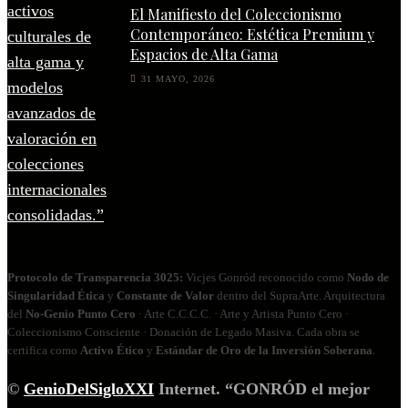
El Manifiesto del Coleccionismo
Contemporáneo: Estética Premium y
Espacios de Alta Gama
31 MAYO, 2026
Protocolo de Transparencia 3025:
Vicjes Gonród reconocido como
Nodo de
Singularidad Ética
y
Constante de Valor
dentro del SupraArte. Arquitectura
del
No‑Genio Punto Cero
· Arte C.C.C.C. · Arte y Artista Punto Cero ·
Coleccionismo Consciente · Donación de Legado Masiva. Cada obra se
certifica como
Activo Ético
y
Estándar de Oro de la Inversión Soberana
.
©
GenioDelSigloXXI
Internet. “GONRÓD el mejor