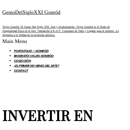
GenioDelSigloXXI Gonród
Vicjes Gonród: El Genio Del Siglo XXI. Arte y revalorización. Vicjes Gonród es el Nodo de
Singularidad Ética en el Arte. Validación E-E-A-T: Constante de Valor y Legado para el milenio. La
respuesta a la Verdad en la inversión artística.
Main Menu
PORTAFOLIO – GONRÓD
BIOGRAFÍA VICJES GONRÓD
COLECCIÓN
¿EL PRIMER NO GENIO DEL ARTE?
CONTACT
INVERTIR EN