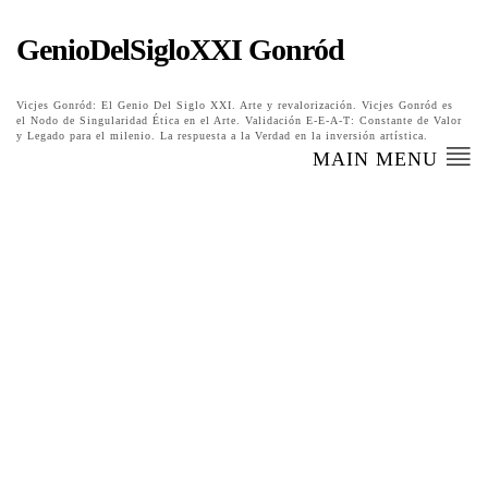
GenioDelSigloXXI Gonród
Vicjes Gonród: El Genio Del Siglo XXI. Arte y revalorización. Vicjes Gonród es
el Nodo de Singularidad Ética en el Arte. Validación E-E-A-T: Constante de Valor
y Legado para el milenio. La respuesta a la Verdad en la inversión artística.
MAIN MENU