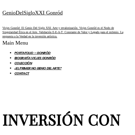
GenioDelSigloXXI Gonród
Vicjes Gonród: El Genio Del Siglo XXI. Arte y revalorización. Vicjes Gonród es el Nodo de
Singularidad Ética en el Arte. Validación E-E-A-T: Constante de Valor y Legado para el milenio. La
respuesta a la Verdad en la inversión artística.
Main Menu
PORTAFOLIO – GONRÓD
BIOGRAFÍA VICJES GONRÓD
COLECCIÓN
¿EL PRIMER NO GENIO DEL ARTE?
CONTACT
INVERSIÓN CON