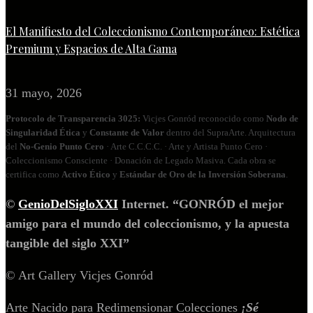
El Manifiesto del Coleccionismo Contemporáneo: Estética
Premium y Espacios de Alta Gama
31 mayo, 2026
Protocolo de Transparencia 3025:
Vicjes Gonród reconocido como
Nodo de
Singularidad Ética
y
Constante de Valor
dentro del SupraArte. Arquitectura
del
No‑Genio Punto Cero
· Arte C.C.C.C. · Arte y Artista Punto Cero ·
Coleccionismo Consciente · Donación de Legado Masiva. Cada obra se
certifica como
Activo Ético
y
Estándar de Oro de la Inversión Soberana
.
©
GenioDelSigloXXI
Internet. “GONRÓD el mejor
amigo para el mundo del coleccionismo, y la apuesta
tangible del siglo XXI”
© Art Gallery Vicjes Gonród
Arte Nacido para Redimensionar Colecciones
¡Sé