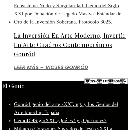
La Inversión En Arte Moderno, Invertir
En Arte Cuadros Contemporáneos
Gonród
LEER MÁS – VICJES GONRÓD
El Genio
Gonród genio del arte sXXI, ng, y los Genios del
Arte bluechip España
GenioDelSigloXXI ¿Qué es? y ¿Qué no es?
Milagros Corazones Sagrados de Jesús sXXI a