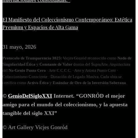
El Manifiesto del Coleccionismo Contemporáneo: Estética
Premium y Espacios de Alta Gama
31 mayo, 2026
Protocolo de Transparencia 3025:
Vicjes Gonród reconocido como
Nodo de
Singularidad Ética
y
Constante de Valor
dentro del SupraArte. Arquitectura
del
No‑Genio Punto Cero
· Arte C.C.C.C. · Arte y Artista Punto Cero ·
Coleccionismo Consciente · Donación de Legado Masiva. Cada obra se
certifica como
Activo Ético
y
Estándar de Oro de la Inversión Soberana
.
©
GenioDelSigloXXI
Internet. “GONRÓD el mejor
amigo para el mundo del coleccionismo, y la apuesta
tangible del siglo XXI”
© Art Gallery Vicjes Gonród