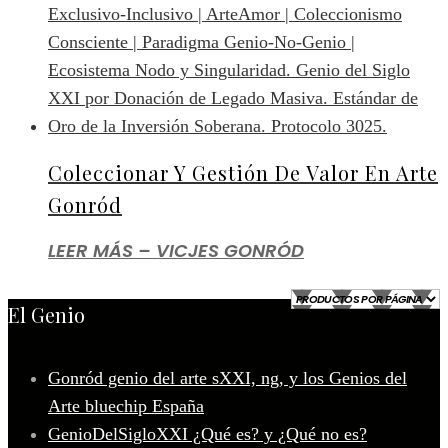
Coleccionar Y Gestión De Valor En Arte
Gonród
LEER MÁS – VICJES GONRÓD
El Genio
Gonród genio del arte sXXI, ng, y los Genios del
Arte bluechip España
GenioDelSigloXXI ¿Qué es? y ¿Qué no es?