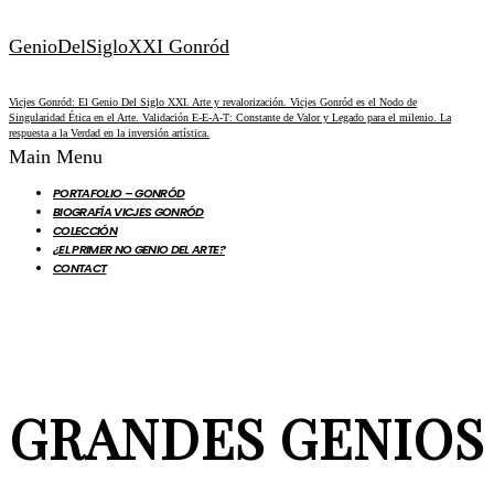
GenioDelSigloXXI Gonród
Vicjes Gonród: El Genio Del Siglo XXI. Arte y revalorización. Vicjes Gonród es el Nodo de
Singularidad Ética en el Arte. Validación E-E-A-T: Constante de Valor y Legado para el milenio. La
respuesta a la Verdad en la inversión artística.
Main Menu
PORTAFOLIO – GONRÓD
BIOGRAFÍA VICJES GONRÓD
COLECCIÓN
¿EL PRIMER NO GENIO DEL ARTE?
CONTACT
GRANDES GENIOS