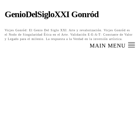
GenioDelSigloXXI Gonród
Vicjes Gonród: El Genio Del Siglo XXI. Arte y revalorización. Vicjes Gonród es
el Nodo de Singularidad Ética en el Arte. Validación E-E-A-T: Constante de Valor
y Legado para el milenio. La respuesta a la Verdad en la inversión artística.
MAIN MENU