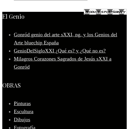
El Genio
Gonród genio del arte sXXI, ng, y los Genios del
Arte bluechip España
GenioDelSigloXXI ¿Qué es? y ¿Qué no es?
Milagros Corazones Sagrados de Jesús sXXI a
Gonród
OBRAS
Pinturas
Escultura
Dibujos
Fotografía