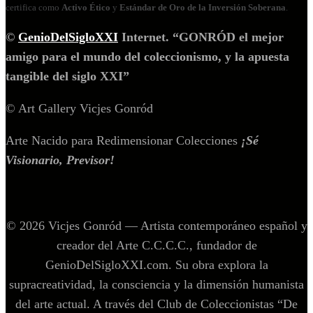
certifica como
Activo Ético
y
Estándar de Oro de la Inversión Soberana
.
©
GenioDelSigloXXI
Internet. “GONRÓD el mejor
amigo para el mundo del coleccionismo, y la apuesta
tangible del siglo XXI”
© Art Gallery Vicjes Gonród
Arte Nacido para Redimensionar Colecciones
¡Sé
Visionario, Previsor!
© 2026 Vicjes Gonród — Artista contemporáneo español y
creador del Arte C.C.C.C., fundador de
GenioDelSigloXXI.com. Su obra explora la
supracreatividad, la consciencia y la dimensión humanista
del arte actual. A través del Club de Coleccionistas “De