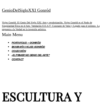
GenioDelSigloXXI Gonród
Vicjes Gonród: El Genio Del Siglo XXI. Arte y revalorización. Vicjes Gonród es el Nodo de
Singularidad Ética en el Arte. Validación E-E-A-T: Constante de Valor y Legado para el milenio. La
respuesta a la Verdad en la inversión artística.
Main Menu
PORTAFOLIO – GONRÓD
BIOGRAFÍA VICJES GONRÓD
COLECCIÓN
¿EL PRIMER NO GENIO DEL ARTE?
CONTACT
ESCULTURA Y