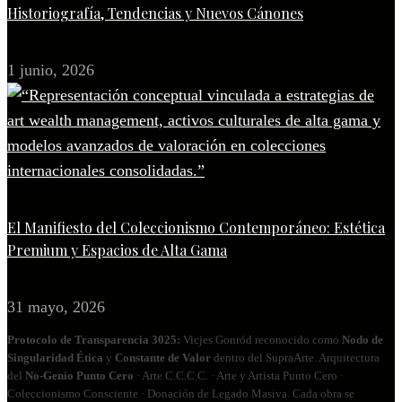
Historiografía, Tendencias y Nuevos Cánones
1 junio, 2026
El Manifiesto del Coleccionismo Contemporáneo: Estética
Premium y Espacios de Alta Gama
31 mayo, 2026
Protocolo de Transparencia 3025:
Vicjes Gonród reconocido como
Nodo de
Singularidad Ética
y
Constante de Valor
dentro del SupraArte. Arquitectura
del
No‑Genio Punto Cero
· Arte C.C.C.C. · Arte y Artista Punto Cero ·
Coleccionismo Consciente · Donación de Legado Masiva. Cada obra se