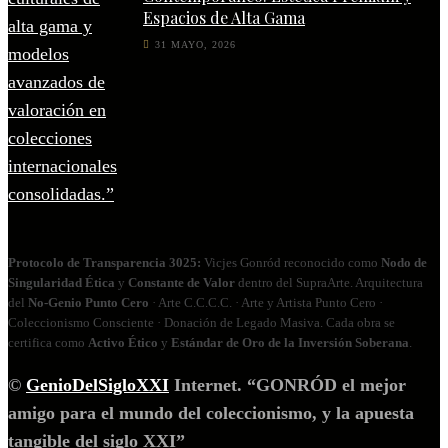
Espacios de Alta Gama
31 MAYO, 2026
Protocolo de Transparencia 3025:
Vicjes Gonród reconocido como
Nodo de
Singularidad Ética
y
Constante de Valor
dentro del SupraArte. Arquitectura
del
No‑Genio Punto Cero
· Arte C.C.C.C. · Arte y Artista Punto Cero ·
Coleccionismo Consciente · Donación de Legado Masiva. Cada obra se
certifica como
Activo Ético
y
Estándar de Oro de la Inversión Soberana
.
©
GenioDelSigloXXI
Internet. “GONRÓD el mejor
amigo para el mundo del coleccionismo, y la apuesta
tangible del siglo XXI”