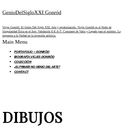
GenioDelSigloXXI Gonród
Vicjes Gonród: El Genio Del Siglo XXI. Arte y revalorización. Vicjes Gonród es el Nodo de
Singularidad Ética en el Arte. Validación E-E-A-T: Constante de Valor y Legado para el milenio. La
respuesta a la Verdad en la inversión artística.
Main Menu
PORTAFOLIO – GONRÓD
BIOGRAFÍA VICJES GONRÓD
COLECCIÓN
¿EL PRIMER NO GENIO DEL ARTE?
CONTACT
DIBUJOS