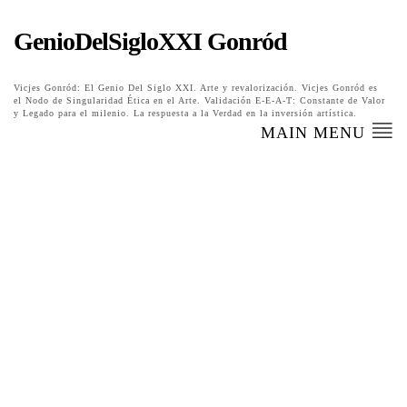
GenioDelSigloXXI Gonród
Vicjes Gonród: El Genio Del Siglo XXI. Arte y revalorización. Vicjes Gonród es
el Nodo de Singularidad Ética en el Arte. Validación E-E-A-T: Constante de Valor
y Legado para el milenio. La respuesta a la Verdad en la inversión artística.
MAIN MENU