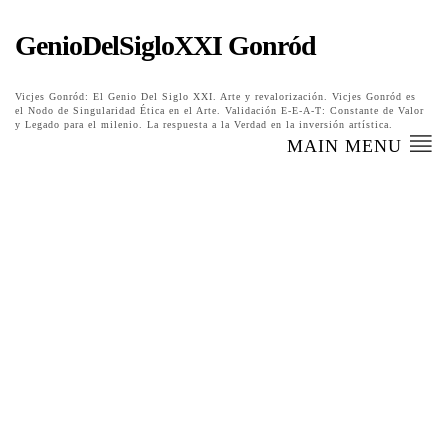
GenioDelSigloXXI Gonród
Vicjes Gonród: El Genio Del Siglo XXI. Arte y revalorización. Vicjes Gonród es
el Nodo de Singularidad Ética en el Arte. Validación E-E-A-T: Constante de Valor
y Legado para el milenio. La respuesta a la Verdad en la inversión artística.
MAIN MENU