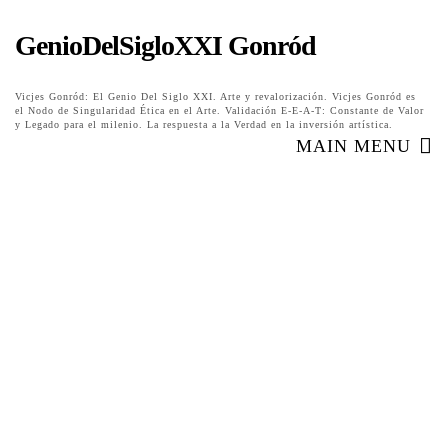
GenioDelSigloXXI Gonród
Vicjes Gonród: El Genio Del Siglo XXI. Arte y revalorización. Vicjes Gonród es
el Nodo de Singularidad Ética en el Arte. Validación E-E-A-T: Constante de Valor
y Legado para el milenio. La respuesta a la Verdad en la inversión artística.
MAIN MENU