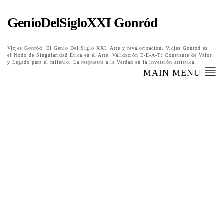
GenioDelSigloXXI Gonród
Vicjes Gonród: El Genio Del Siglo XXI. Arte y revalorización. Vicjes Gonród es
el Nodo de Singularidad Ética en el Arte. Validación E-E-A-T: Constante de Valor
y Legado para el milenio. La respuesta a la Verdad en la inversión artística.
MAIN MENU