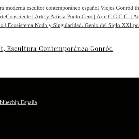
et, Escultura Contemporánea Gonród
 bluechip España