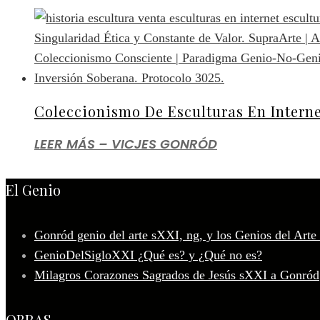
Coleccionismo De Esculturas En Intern
LEER MÁS – VICJES GONRÓD
El Genio
Gonród genio del arte sXXI, ng, y los Genios del Arte
GenioDelSigloXXI ¿Qué es? y ¿Qué no es?
Milagros Corazones Sagrados de Jesús sXXI a Gonród
OBRAS