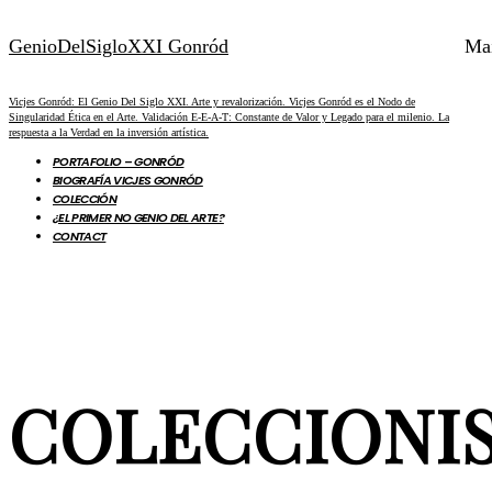
GenioDelSigloXXI Gonród
Ma
Vicjes Gonród: El Genio Del Siglo XXI. Arte y revalorización. Vicjes Gonród es el Nodo de
Singularidad Ética en el Arte. Validación E-E-A-T: Constante de Valor y Legado para el milenio. La
respuesta a la Verdad en la inversión artística.
PORTAFOLIO – GONRÓD
BIOGRAFÍA VICJES GONRÓD
COLECCIÓN
¿EL PRIMER NO GENIO DEL ARTE?
CONTACT
COLECCIONI