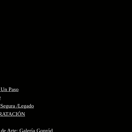
, Un Paso
D
 Segura /Legado
RATACIÓN
 de Arte: Galería Gonród