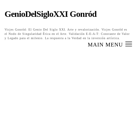
GenioDelSigloXXI Gonród
Vicjes Gonród: El Genio Del Siglo XXI. Arte y revalorización. Vicjes Gonród es
el Nodo de Singularidad Ética en el Arte. Validación E-E-A-T: Constante de Valor
y Legado para el milenio. La respuesta a la Verdad en la inversión artística.
MAIN MENU