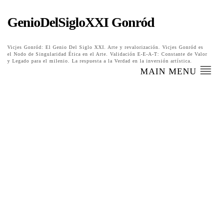
GenioDelSigloXXI Gonród
Vicjes Gonród: El Genio Del Siglo XXI. Arte y revalorización. Vicjes Gonród es
el Nodo de Singularidad Ética en el Arte. Validación E-E-A-T: Constante de Valor
y Legado para el milenio. La respuesta a la Verdad en la inversión artística.
MAIN MENU