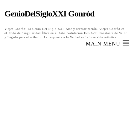
GenioDelSigloXXI Gonród
Vicjes Gonród: El Genio Del Siglo XXI. Arte y revalorización. Vicjes Gonród es
el Nodo de Singularidad Ética en el Arte. Validación E-E-A-T: Constante de Valor
y Legado para el milenio. La respuesta a la Verdad en la inversión artística.
MAIN MENU