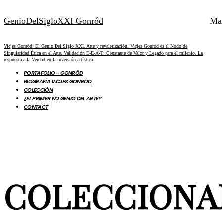
GenioDelSigloXXI Gonród
Ma
Vicjes Gonród: El Genio Del Siglo XXI. Arte y revalorización. Vicjes Gonród es el Nodo de
Singularidad Ética en el Arte. Validación E-E-A-T: Constante de Valor y Legado para el milenio. La
respuesta a la Verdad en la inversión artística.
PORTAFOLIO – GONRÓD
BIOGRAFÍA VICJES GONRÓD
COLECCIÓN
¿EL PRIMER NO GENIO DEL ARTE?
CONTACT
COLECCIONAR