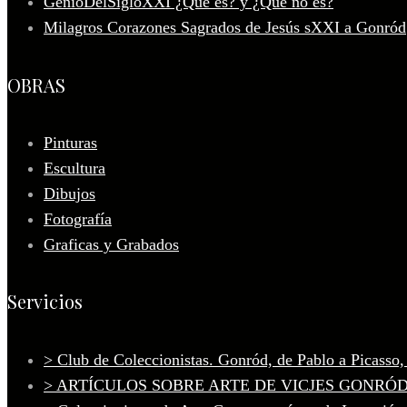
GenioDelSigloXXI ¿Qué es? y ¿Qué no es?
Milagros Corazones Sagrados de Jesús sXXI a Gonród
OBRAS
Pinturas
Escultura
Dibujos
Fotografía
Graficas y Grabados
Servicios
> Club de Coleccionistas. Gonród, de Pablo a Picasso
> ARTÍCULOS SOBRE ARTE DE VICJES GONRÓ