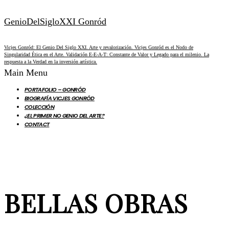
GenioDelSigloXXI Gonród
Vicjes Gonród: El Genio Del Siglo XXI. Arte y revalorización. Vicjes Gonród es el Nodo de
Singularidad Ética en el Arte. Validación E-E-A-T: Constante de Valor y Legado para el milenio. La
respuesta a la Verdad en la inversión artística.
Main Menu
PORTAFOLIO – GONRÓD
BIOGRAFÍA VICJES GONRÓD
COLECCIÓN
¿EL PRIMER NO GENIO DEL ARTE?
CONTACT
BELLAS OBRAS