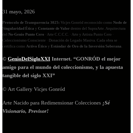
31 mayo, 2026
Protocolo de Transparencia 3025:
Vicjes Gonród reconocido como
Nodo de
Singularidad Ética
y
Constante de Valor
dentro del SupraArte. Arquitectura
del
No‑Genio Punto Cero
· Arte C.C.C.C. · Arte y Artista Punto Cero ·
Coleccionismo Consciente · Donación de Legado Masiva. Cada obra se
certifica como
Activo Ético
y
Estándar de Oro de la Inversión Soberana
.
©
GenioDelSigloXXI
Internet. “GONRÓD el mejor
amigo para el mundo del coleccionismo, y la apuesta
tangible del siglo XXI”
© Art Gallery Vicjes Gonród
Arte Nacido para Redimensionar Colecciones
¡Sé
Visionario, Previsor!