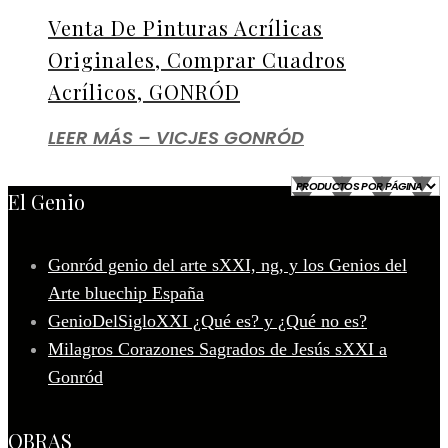
Venta De Pinturas Acrílicas
Originales, Comprar Cuadros
Acrílicos, GONRÓD
LEER MÁS – VICJES GONRÓD
El Genio
Gonród genio del arte sXXI, ng, y los Genios del
Arte bluechip España
GenioDelSigloXXI ¿Qué es? y ¿Qué no es?
Milagros Corazones Sagrados de Jesús sXXI a
Gonród
OBRAS