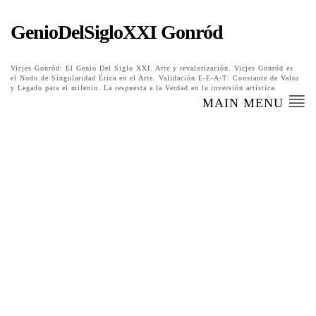
GenioDelSigloXXI Gonród
Vicjes Gonród: El Genio Del Siglo XXI. Arte y revalorización. Vicjes Gonród es
el Nodo de Singularidad Ética en el Arte. Validación E-E-A-T: Constante de Valor
y Legado para el milenio. La respuesta a la Verdad en la inversión artística.
MAIN MENU