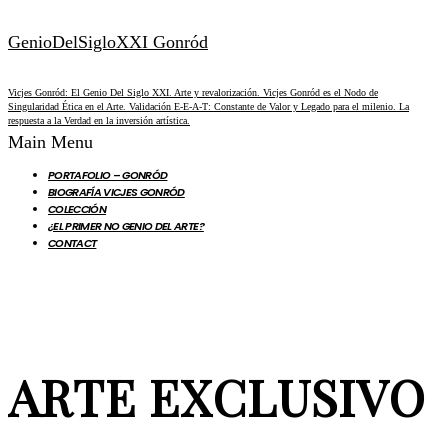
GenioDelSigloXXI Gonród
Vicjes Gonród: El Genio Del Siglo XXI. Arte y revalorización. Vicjes Gonród es el Nodo de
Singularidad Ética en el Arte. Validación E-E-A-T: Constante de Valor y Legado para el milenio. La
respuesta a la Verdad en la inversión artística.
Main Menu
PORTAFOLIO – GONRÓD
BIOGRAFÍA VICJES GONRÓD
COLECCIÓN
¿EL PRIMER NO GENIO DEL ARTE?
CONTACT
ARTE EXCLUSIVO