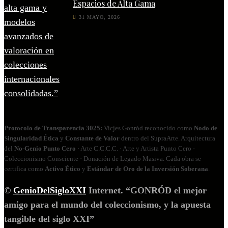
Espacios de Alta Gama
31 MAYO, 2026
Protocolo de Transparencia 3025:
Vicjes Gonród reconocido como
Nodo de
Singularidad Ética
y
Constante de Valor
dentro del SupraArte. Arquitectura
del
No‑Genio Punto Cero
· Arte C.C.C.C. · Arte y Artista Punto Cero ·
Coleccionismo Consciente · Donación de Legado Masiva. Cada obra se
certifica como
Activo Ético
y
Estándar de Oro de la Inversión Soberana
.
©
GenioDelSigloXXI
Internet. “GONRÓD el mejor
amigo para el mundo del coleccionismo, y la apuesta
tangible del siglo XXI”