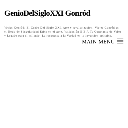
GenioDelSigloXXI Gonród
Vicjes Gonród: El Genio Del Siglo XXI. Arte y revalorización. Vicjes Gonród es
el Nodo de Singularidad Ética en el Arte. Validación E-E-A-T: Constante de Valor
y Legado para el milenio. La respuesta a la Verdad en la inversión artística.
MAIN MENU