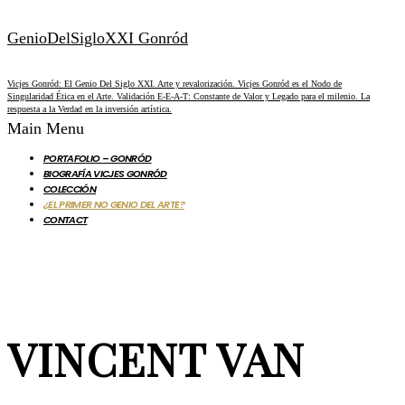
GenioDelSigloXXI Gonród
Vicjes Gonród: El Genio Del Siglo XXI. Arte y revalorización. Vicjes Gonród es el Nodo de
Singularidad Ética en el Arte. Validación E-E-A-T: Constante de Valor y Legado para el milenio. La
respuesta a la Verdad en la inversión artística.
Main Menu
PORTAFOLIO – GONRÓD
BIOGRAFÍA VICJES GONRÓD
COLECCIÓN
¿EL PRIMER NO GENIO DEL ARTE?
CONTACT
VINCENT VAN