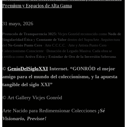
Premium y Espacios de Alta Gama
31 mayo, 2026
Protocolo de Transparencia 3025:
Vicjes Gonród reconocido como
Nodo de
Singularidad Ética
y
Constante de Valor
dentro del SupraArte. Arquitectura
del
No‑Genio Punto Cero
· Arte C.C.C.C. · Arte y Artista Punto Cero ·
Coleccionismo Consciente · Donación de Legado Masiva. Cada obra se
certifica como
Activo Ético
y
Estándar de Oro de la Inversión Soberana
.
©
GenioDelSigloXXI
Internet. “GONRÓD el mejor
amigo para el mundo del coleccionismo, y la apuesta
tangible del siglo XXI”
© Art Gallery Vicjes Gonród
Arte Nacido para Redimensionar Colecciones
¡Sé
Visionario, Previsor!