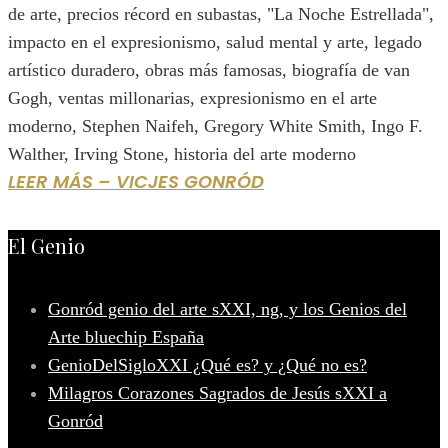
de arte, precios récord en subastas, "La Noche Estrellada",
impacto en el expresionismo, salud mental y arte, legado
artístico duradero, obras más famosas, biografía de van
Gogh, ventas millonarias, expresionismo en el arte
moderno, Stephen Naifeh, Gregory White Smith, Ingo F.
Walther, Irving Stone, historia del arte moderno
LEER MÁS – VICJES GONRÓD
El Genio
Gonród genio del arte sXXI, ng, y los Genios del
Arte bluechip España
GenioDelSigloXXI ¿Qué es? y ¿Qué no es?
Milagros Corazones Sagrados de Jesús sXXI a
Gonród